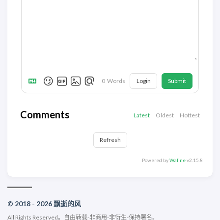
Login
Submit
0
Words
Comments
Latest
Oldest
Hottest
Refresh
Powered by
Waline
v2.15.8
© 2018 - 2026 飘逝的风
All Rights Reserved。
自由转载-非商用-非衍生-保持署名
。