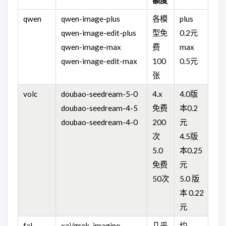
额度
qwen
qwen-image-plus
各模
plus
qwen-image-edit-plus
型免
0.2元
qwen-image-max
费
max
qwen-image-edit-max
100
0.5元
张
volc
doubao-seedream-5-0
4.x
4.0版
doubao-seedream-4-5
免费
本0.2
doubao-seedream-4-0
200
元
次
4.5版
5.0
本0.25
免费
元
50次
5.0 版
本 0.22
元
fal
xai/grok-imagine-
几乎
约