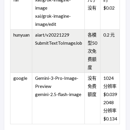
image
没有
$0.02
xai/grok-imagine-
image/edit
hunyuan
aiart/v20221229
各模
0.2 元​
SubmitTextToImageJob
型50
次免
费额
度​
google
Gemini-3-Pro-Image-
没有
1024
Preview
免费
分辨率
gemini-2.5-flash-image
额度
$0.039
2048
分辨率
$0.134