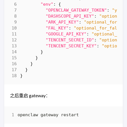
"env"
:
{
"OPENCLAW_GATEWAY_TOKEN"
:
"your
"DASHSCOPE_API_KEY"
:
"optional_
"ARK_API_KEY"
:
"optional_for_se
"FAL_KEY"
:
"optional_for_fal"
,
"GOOGLE_API_KEY"
:
"optional_for
"TENCENT_SECRET_ID"
:
"optional_
"TENCENT_SECRET_KEY"
:
"optional
}
}
}
}
}
之后重启 gateway：