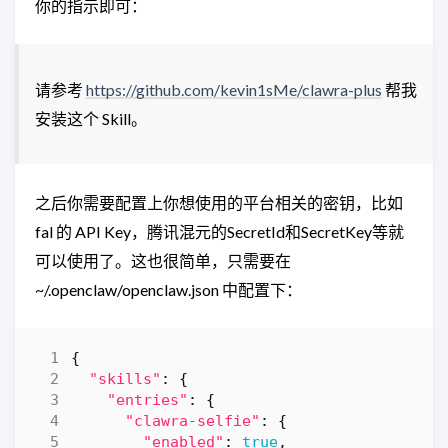
你的指示即可：
请参考
https://github.com/kevin1sMe/clawra-plus
帮我
安装这个 Skill。
之后你需要配置上你想使用的平台相关的密钥，比如
fal 的 API Key，腾讯混元的SecretId和SecretKey等就
可以使用了。这也很简单，只需要在
~/.openclaw/openclaw.json 中配置下：
{
"skills"
:
{
"entries"
:
{
"clawra-selfie"
:
{
"enabled"
:
true
,