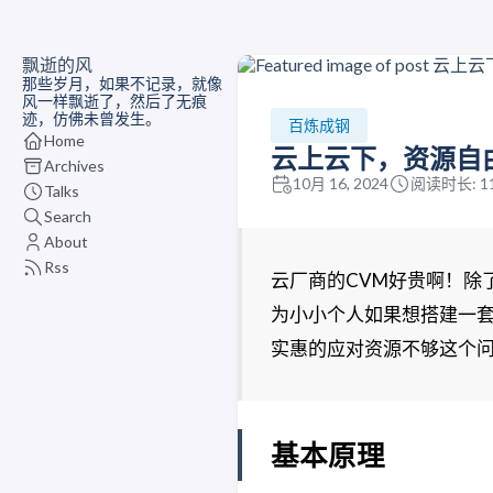
飘逝的风
那些岁月，如果不记录，就像
风一样飘逝了，然后了无痕
迹，仿佛未曾发生。
百炼成钢
Home
云上云下，资源自由：
Archives
10月 16, 2024
阅读时长: 1
Talks
Search
About
Rss
云厂商的CVM好贵啊！除
为小小个人如果想搭建一套比
实惠的应对资源不够这个
基本原理