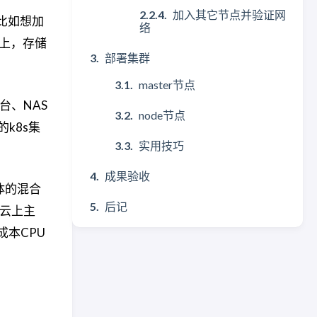
加入其它节点并验证网
比如想加
络
一上，存储
部署集群
master节点
台、NAS
node节点
k8s集
实用技巧
成果验收
体的混合
后记
用云上主
本CPU