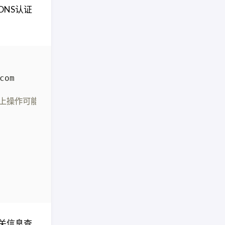
NS认证
机器上操作可能报错，国外机器这里或能成功）
关信息查