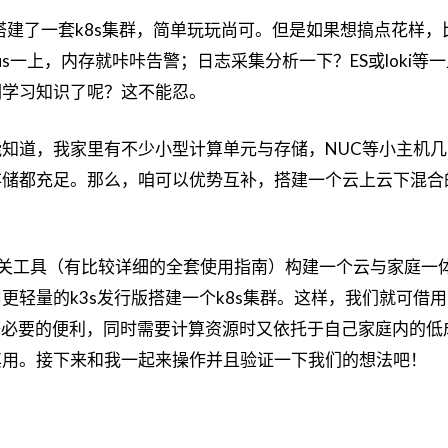
搭建了一套k8s集群，简单玩玩尚可。但是如果想搞点花样，
eus一上，内存就咔咔告警；日志采集分析一下？ES或loki等
们学习知识了呢？这不能忍。
知道，我家里有不少小型计算单元与存储，NUC等小主机几
储都充足。那么，咱可以优势互补，搭建一个云上云下混合的
e及其相关工具（有比较详细的全套使用指南）构建一个云与家庭一
更轻量的k3s发行版搭建一个k8s集群。这样，我们就可借
等必要的便利，同时需要计算资源时又依托于自己家庭内的低成
其用。接下来和我一起来操作并且验证一下我们的想法吧！