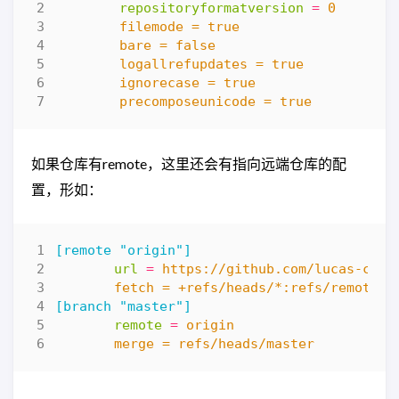
repositoryformatversion
=
        precomposeunicode = true
如果仓库有remote，这里还会有指向远端仓库的配
置，形如：
[remote "origin"]
url
=
	fetch = +refs/heads/*:refs/remotes/
[branch "master"]
remote
=
	merge = refs/heads/master