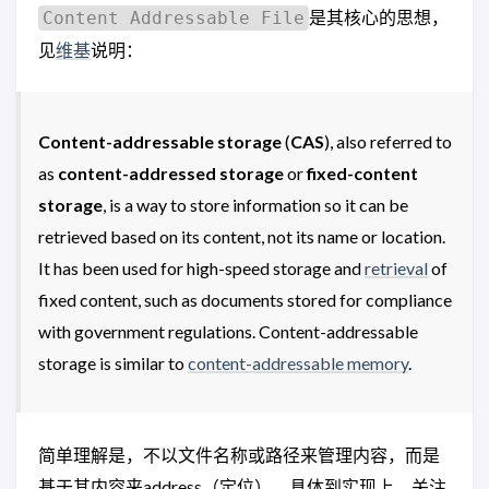
是其核心的思想，
Content Addressable File
见
维基
说明：
Content-addressable storage
(
CAS
), also referred to
as
content-addressed storage
or
fixed-content
storage
, is a way to store information so it can be
retrieved based on its content, not its name or location.
It has been used for high-speed storage and
retrieval
of
fixed content, such as documents stored for compliance
with government regulations. Content-addressable
storage is similar to
content-addressable memory
.
简单理解是，不以文件名称或路径来管理内容，而是
基于其内容来address（定位）。具体到实现上，关注