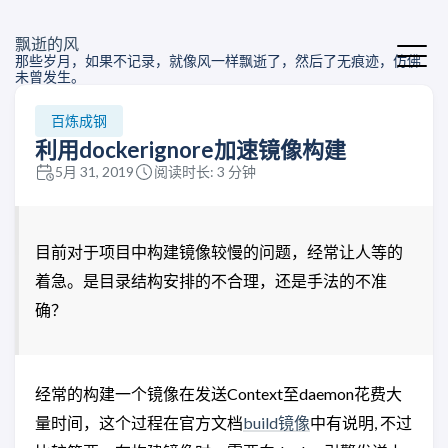
飘逝的风
那些岁月，如果不记录，就像风一样飘逝了，然后了无痕迹，仿佛
未曾发生。
百炼成钢
利用dockerignore加速镜像构建
5月 31, 2019
阅读时长: 3 分钟
目前对于项目中构建镜像较慢的问题，经常让人等的
着急。是目录结构安排的不合理，还是手法的不准
确？
经常的构建一个镜像在发送Context至daemon花费大
量时间，这个过程在官方文档
build镜像
中有说明, 不过