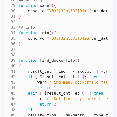
## warning
function
 warn
(){
echo
 -e 
"\033[33m\033[01m
${
cur_date
}
 
}
## info
function
 info
(){
echo
 -e 
"\033[32m\033[01m
${
cur_date
}
 
}
function
 find_dockerfile
()
{
result_cnt
=
`
find . -maxdepth 
1
 -type 
if
[
$result_cnt
 -gt 
1
]
;
then
        warn 
"Find many dockerfile match 
return
1
elif
[
$result_cnt
 -eq 
0
]
;
then
        error 
"Not find any dockerfile ma
return
2
fi
result
=
`
find . -maxdepth 
1
 -type f -n