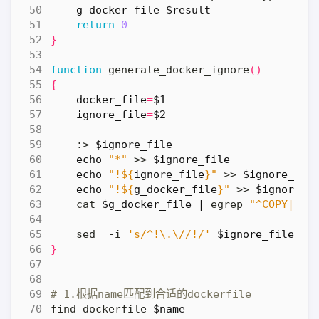
g_docker_file
=
$result
return
0
}
function
 generate_docker_ignore
()
{
docker_file
=
$1
ignore_file
=
$2
    :> 
$ignore_file
echo
"*"
 >> 
$ignore_file
echo
"!
${
ignore_file
}
"
 >> 
$ignore_fil
echo
"!
${
g_docker_file
}
"
 >> 
$ignore_f
    cat 
$g_docker_file
|
 egrep 
"^COPY|^AD
    sed  -i 
's/^!\.\//!/'
$ignore_file
}
# 1.根据name匹配到合适的dockerfile
find_dockerfile 
$name