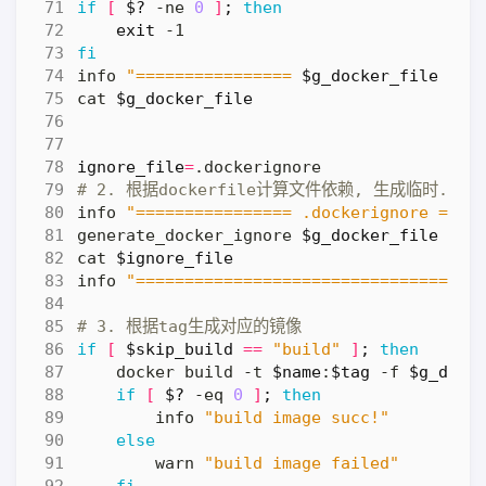
if
[
$?
 -ne 
0
]
;
then
exit
fi
info 
"================ 
$g_docker_file
 ===
cat 
$g_docker_file
ignore_file
=
# 2. 根据dockerfile计算文件依赖, 生成临时.docke
info 
"================ .dockerignore ====
generate_docker_ignore 
$g_docker_file
$ig
cat 
$ignore_file
info 
"===================================
# 3. 根据tag生成对应的镜像
if
[
$skip_build
==
"build"
]
;
then
    docker build -t 
$name
:
$tag
 -f 
$g_dock
if
[
$?
 -eq 
0
]
;
then
        info 
"build image succ!"
else
        warn 
"build image failed"