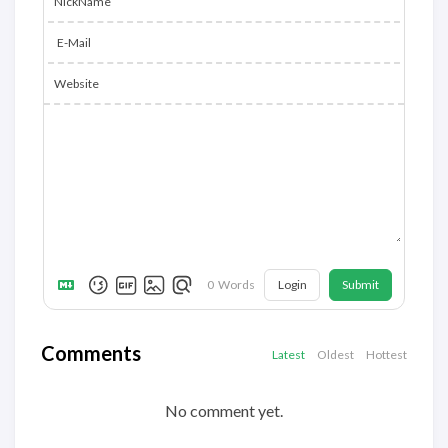
NickName
E-Mail
Website
Login
Submit
0
Words
Comments
Latest
Oldest
Hottest
No comment yet.