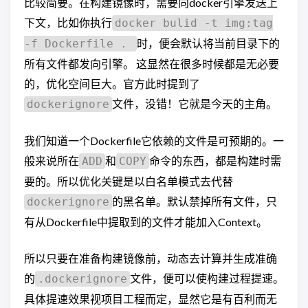
比较简要。在构建镜像时，需要向docker引擎发送上
下文，比如你执行
docker bulid -t img:tag
时，便会默认将当前目录下的
-f Dockerfile .
所有文件都发向引擎。 这显然在很多时候都是无必要
的，优化空间巨大。官方此时提到了
文件，没错！它就是今天的主角。
dockerignore
我们知道一个Dockerfile它依赖的文件是可预期的。一
般来说所在
和
命令的东西，都是构建时需
ADD
COPY
要的。所以优化关键是以白名单模式去代替
的黑名单。默认禁掉所有文件，只
dockerignore
有从Dockerfile中提取到的文件才能加入Context。
所以只要在准备构建镜像前，动态去计算并生成准确
的
文件，便可以使构建过程提速。
.dockerignore
具体提速效果视项目工程而定，显然它是有百利而无