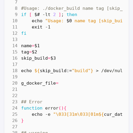
#Usage: ./docker_build name tag [skip_bui
if
[
$#
 -lt 
2
]
;
then
echo
"Usage: 
$0
 name tag [skip_build|
exit
fi
name
=
$1
tag
=
$2
skip_build
=
$3
echo
${
skip_build
:=
"build"
}
g_docker_file
=
## Error
function
 error
(){
echo
 -e 
"\033[31m\033[01m
${
cur_date
}
 
}