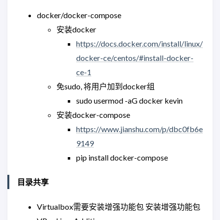
docker/docker-compose
安装docker
https://docs.docker.com/install/linux/
docker-ce/centos/#install-docker-
ce-1
免sudo, 将用户加到docker组
sudo usermod -aG docker kevin
安装docker-compose
https://www.jianshu.com/p/dbc0fb6e
9149
pip install docker-compose
目录共享
Virtualbox需要安装增强功能包 安装增强功能包